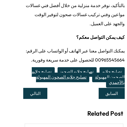
بالتأكيد، نوفر خدمة منزلية من خلال أفضل فني غسالات
مواعين وفني تركيب غسالات صحون لتوفير الوقت
والجهد على العميل.
كيف يمكن التواصل معكم؟
يمكنك التواصل معنا عبر الهاتف أو الواتساب على الرقم:
00965545664 للحصول على خدمة سريعة وفورية.
تصليح جلايه
تصليح جلايه الصحون
تصليح جلايه
الصحون المهبولة
تصليح جلايه الصحون المهبولة
بالأحمدي
السابق
التالي
Related Post