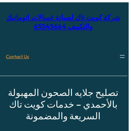
خطى
لى
لمحتوى
شركة كويت تاك لصيانة غسالات اتوماتيك
والتكييف 65545664
Contact Us
تصليح جلايه الصحون المهبولة
بالأحمدي – خدمات كويت تاك
السريعة والمضمونة