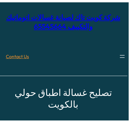
خطى
لى
لمحتوى
شركة كويت تاك لصيانة غسالات اتوماتيك
والتكييف 65545664
Contact Us
تصليح غسالة اطباق حولي
بالكويت