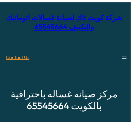
خطى
لى
لمحتوى
شركة كويت تاك لصيانة غسالات اتوماتيك
والتكييف 65545664
Contact Us
مركز صيانه غساله باحترافية
بالكويت 65545664