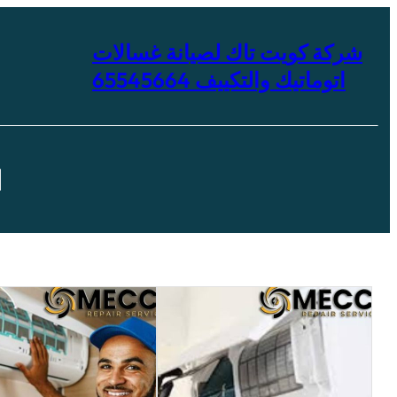
تخطى
إلى
المحتوى
شركة كويت تاك لصيانة غسالات
اتوماتيك والتكييف 65545664
ا