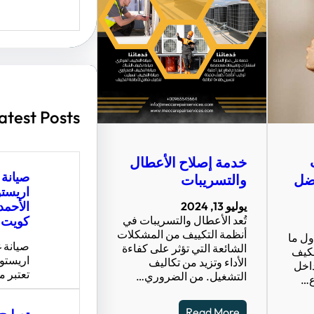
S
e
a
r
c
h
atest Posts
خدمة إصلاح الأعطال
صيانة
ضل
والتسريبات
اريست
الأحم
يوليو 13, 2024
تُعد الأعطال والتسريبات في
كويت ت
أنظمة التكييف من المشكلات
ول ما
صيانة 
الشائعة التي تؤثر على كفاءة
مكيف
اريستو
الأداء وتزيد من تكاليف
داخل
تعتبر 
التشغيل. من الضروري…
ع…
Read More