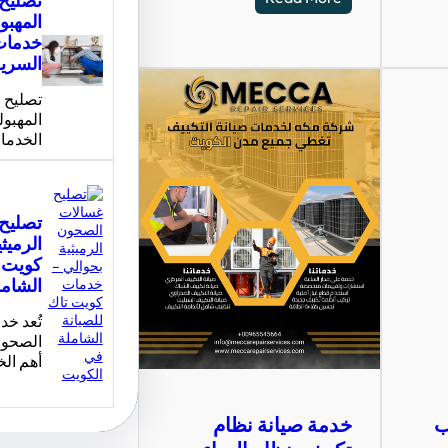
تصليح 
المهبو
خدمات
السريع
تصليح 
المهبول
الخدما
تصليح
الرميث
كويت ت
الشامل
تُعد خد
الصحون
أهم ال
ب
خدمة صيانة نظام