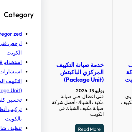
Category
tegorized
ارخص فني 
الكويت
استخدام قط
ف
خدمة صيانة التكييف
استشارات 
ة
المركزي الباكيتش
يت
(Package Unit)
التكييف ال
(Package Unit)
يوليو 13, 2024
وي-
فني اعطال-فني صيانة
تحسين كفا
تكييف
مكيف الشباك-أفضل شركة
صيانة مكيف الشباك في
تركيب أنظ
الكويت
بالكويت
تنظيف شام
Read More