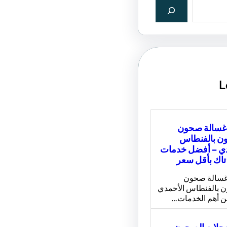
L
 غسالة صحون
ون بالفنطاس
دي – أفضل خدمات
اك بأقل سعر
غسالة صحون
ن بالفنطاس الأحمدي
من أهم الخدمات…