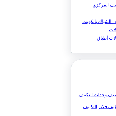
ييف المركزي
ف الشباك بالكويت
لات
لات أطباق
يف وحدات التكييف
ف فلاتر التكييف